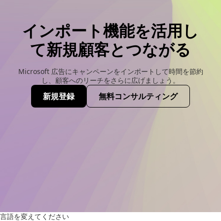
インポート機能を活用し
て新規顧客とつながる
Microsoft 広告にキャンペーンをインポートして時間を節約
し、顧客へのリーチをさらに広げましょう。
新規登録
無料コンサルティング
(opens new window)
言語を変えてください