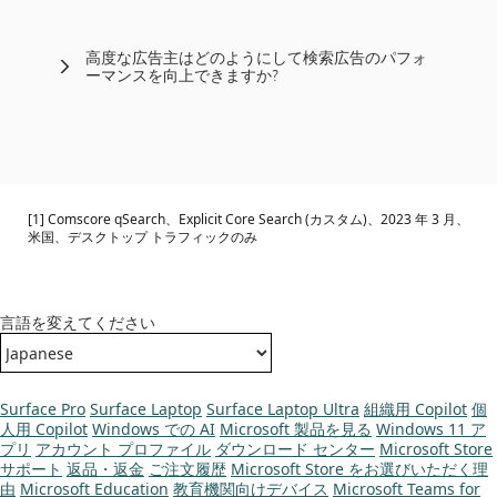
高度な広告主はどのようにして検索広告のパフォ
ーマンスを向上できますか?
[1] Comscore qSearch、Explicit Core Search (カスタム)、2023 年 3 月、
米国、デスクトップ トラフィックのみ
言語を変えてください
Surface Pro
Surface Laptop
Surface Laptop Ultra
組織用 Copilot
個
人用 Copilot
Windows での AI
Microsoft 製品を見る
Windows 11 ア
プリ
アカウント プロファイル
ダウンロード センター
Microsoft Store
サポート
返品・返金
ご注文履歴
Microsoft Store をお選びいただく理
由
Microsoft Education
教育機関向けデバイス
Microsoft Teams for