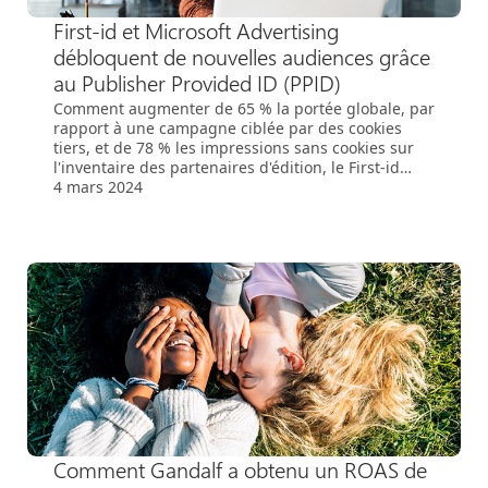
First-id et Microsoft Advertising
débloquent de nouvelles audiences grâce
au Publisher Provided ID (PPID)
Comment augmenter de 65 % la portée globale, par
rapport à une campagne ciblée par des cookies
tiers, et de 78 % les impressions sans cookies sur
l'inventaire des partenaires d'édition, le First-id
étant le seul identifiant déterministe sans cookies à
4 mars 2024
s'être distingué.
Comment Gandalf a obtenu un ROAS de