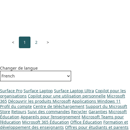
<
1
2
>
Changer de langue
Surface Pro
Surface Laptop
Surface Laptop Ultra
Copilot pour les
organisations
Copilot pour une utilisation personnelle
Microsoft
365
Découvrir les produits Microsoft
Applications Windows 11
Profil du compte
Centre de téléchargement
Support du Microsoft
Store
Retours
Suivi des commandes
Recycler
Garanties
Microsoft
Éducation
Appareils pour l’enseignement
Microsoft Teams pour
l’éducation
Microsoft 365 Éducation
Office Éducation
Formation et
développement des enseignants
Offres pour étudiants et parents