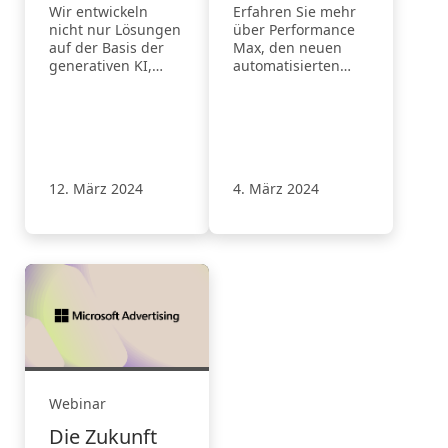
operativen
verfügbar
Wir entwickeln
Erfahren Sie mehr
Abläufe mit
nicht nur Lösungen
über Performance
generativer KI
auf der Basis der
Max, den neuen
generativen KI,
automatisierten
sondern
Kampagnentyp von
experimentieren
Microsoft
auch intern mit den
Advertising, der
neuesten
jetzt weltweit
Technologien, um
verfügbar ist.
zu testen, zu lernen
12. März 2024
4. März 2024
und unsere
Effizienz und
Effektivität zu
verbessern.
Webinar
Die Zukunft