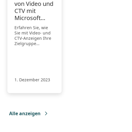
von Video und
CTV mit
Microsoft
Advertising
Erfahren Sie, wie
Sie mit Video- und
CTV-Anzeigen Ihre
Zielgruppe
erreichen, wo auch
immer sie sich
befindet.
1. Dezember 2023
Alle anzeigen