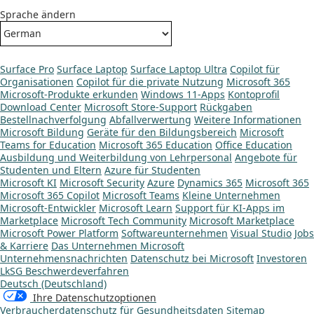
Sprache ändern
Surface Pro
Surface Laptop
Surface Laptop Ultra
Copilot für
Organisationen
Copilot für die private Nutzung
Microsoft 365
Microsoft-Produkte erkunden
Windows 11-Apps
Kontoprofil
Download Center
Microsoft Store-Support
Rückgaben
Bestellnachverfolgung
Abfallverwertung
Weitere Informationen
Microsoft Bildung
Geräte für den Bildungsbereich
Microsoft
Teams for Education
Microsoft 365 Education
Office Education
Ausbildung und Weiterbildung von Lehrpersonal
Angebote für
Studenten und Eltern
Azure für Studenten
Microsoft KI
Microsoft Security
Azure
Dynamics 365
Microsoft 365
Microsoft 365 Copilot
Microsoft Teams
Kleine Unternehmen
Microsoft-Entwickler
Microsoft Learn
Support für KI-Apps im
Marketplace
Microsoft Tech Community
Microsoft Marketplace
Microsoft Power Platform
Softwareunternehmen
Visual Studio
Jobs
& Karriere
Das Unternehmen Microsoft
Unternehmensnachrichten
Datenschutz bei Microsoft
Investoren
LkSG Beschwerdeverfahren
Deutsch (Deutschland)
Ihre Datenschutzoptionen
Verbraucherdatenschutz für Gesundheitsdaten
Sitemap