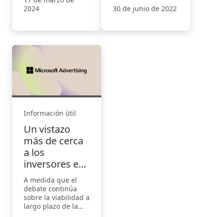
responsable de
analizas las
2024
30 de junio de 2022
marketing.
tendencias
interanuales de la
vuelta a clases.
Información útil
Un vistazo
más de cerca
a los
inversores en
criptomonedas
A medida que el
debate continúa
sobre la viabilidad a
largo plazo de la
inversión en