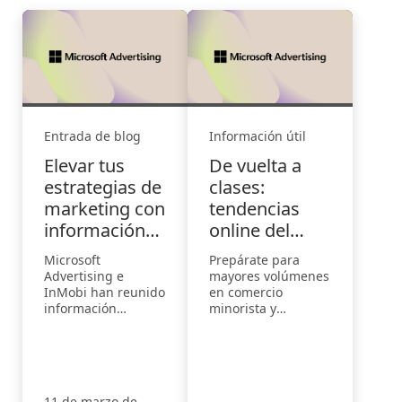
Entrada de blog
Información útil
Elevar tus
De vuelta a
estrategias de
clases:
marketing con
tendencias
información
online del
sobre el
comercio
Microsoft
Prepárate para
ramadán
minorista,
Advertising e
mayores volúmenes
tecnología y
InMobi han reunido
en comercio
información
minorista y
público para
completa en un
tecnología, y
2022
nuevo informe: El
descubre algunas
ramadán en el
de las lecciones
mundo digital: El
clave para las
manual del
búsquedas si
11 de marzo de