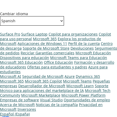
Cambiar idioma
Surface Pro
Surface Laptop
Copilot para organizaciones
Copilot
para uso personal
Microsoft 365
Explora los productos de
Microsoft
Aplicaciones de Windows 11
Perfil de la cuenta
Centro
de descarga
Soporte de Microsoft Store
Devoluciones
Seguimiento
de pedidos
Reciclar
Garantías comerciales
Microsoft Educación
Dispositivos para educación
Microsoft Teams para Educación
Microsoft 365 Educación
Office Educación
Formación y desarrollo
de educadores
Ofertas para estudiantes y padres
Azure para
estudiantes
Microsoft AI
Seguridad de Microsoft
Azure
Dynamics 365
Microsoft 365
Microsoft 365 Copilot
Microsoft Teams
Pequeñas
empresas
Desarrollador de Microsoft
Microsoft Learn
Soporte
técnico para aplicaciones del marketplace de IA
Microsoft Tech
Community
Microsoft Marketplace
Microsoft Power Platform
Empresas de software
Visual Studio
Oportunidades de empleo
Acerca de Microsoft
Noticias de la compañía
Privacidad en
Microsoft
Inversores
Español (España)